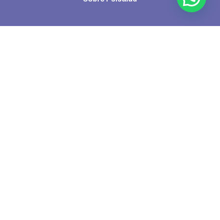
Aranceles Psisalud
Blog
Comunidad
Contacto
Equipo Psisalud
FAQ
Portal de Pagos
Profesionales
Quiénes somos
Términos y condiciones