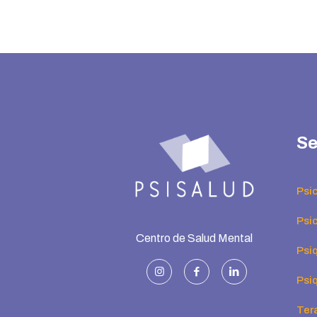
Se
Psi
Psic
Centro de Salud Mental
Psiq
Psiq
Ter