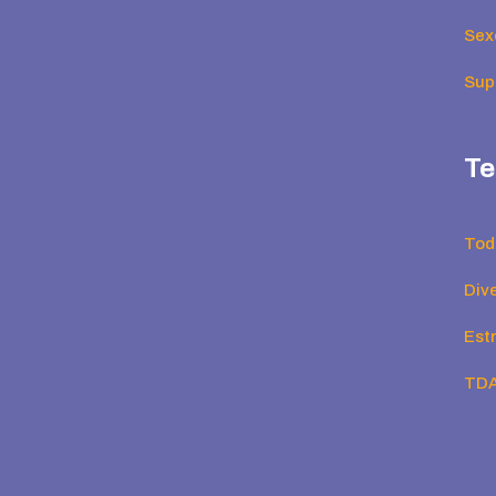
Sex
Supe
Te
Tod
Div
Est
TD