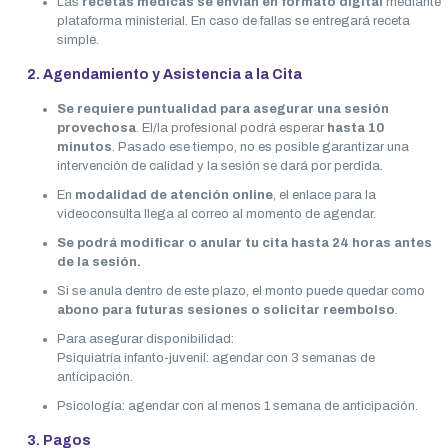
Las
recetas médicas se envían en formato digital
mediante
plataforma ministerial. En caso de fallas se entregará receta
simple.
2. Agendamiento y Asistencia a la Cita
Se requiere puntualidad para asegurar una sesión
provechosa
. El/la profesional podrá esperar
hasta 10
minutos
. Pasado ese tiempo, no es posible garantizar una
intervención de calidad y la sesión se dará por perdida.
En
modalidad de atención online
, el enlace para la
videoconsulta llega al correo al momento de agendar.
Se podrá modificar o anular tu cita hasta 24 horas antes
de la sesión.
Si se anula dentro de este plazo, el monto puede quedar como
abono para futuras sesiones o solicitar reembolso
.
Para asegurar disponibilidad:
Psiquiatría infanto-juvenil: agendar con 3 semanas de
anticipación.
Psicología: agendar con al menos 1 semana de anticipación.
3. Pagos