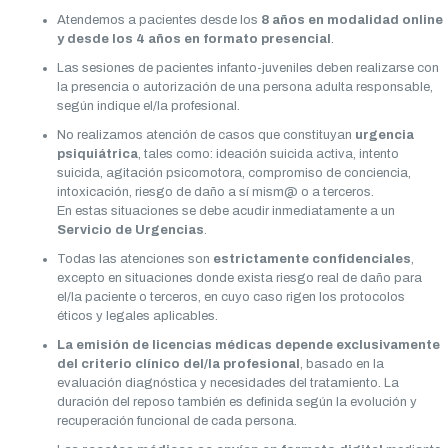
Atendemos a pacientes desde los
8 años en modalidad online
y desde los 4 años en formato presencial
.
Las sesiones de pacientes infanto-juveniles deben realizarse con
la presencia o autorización de una persona adulta responsable,
según indique el/la profesional.
No realizamos atención de casos que constituyan
urgencia
psiquiátrica
, tales como: ideación suicida activa, intento
suicida, agitación psicomotora, compromiso de conciencia,
intoxicación, riesgo de daño a sí mism@ o a terceros.
En estas situaciones se debe acudir inmediatamente a un
Servicio de Urgencias
.
Todas las atenciones son
estrictamente confidenciales
,
excepto en situaciones donde exista riesgo real de daño para
el/la paciente o terceros, en cuyo caso rigen los protocolos
éticos y legales aplicables.
La emisión de licencias médicas depende exclusivamente
del criterio clínico del/la profesional
, basado en la
evaluación diagnóstica y necesidades del tratamiento. La
duración del reposo también es definida según la evolución y
recuperación funcional de cada persona.