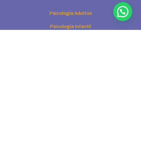
Psicología Adultos
Psicología Infantil
Psiquiatría Adultos
Psiquiatría Infantil
Terapia de Pareja
Sexología
Supervisión Clínica
Terapias
Todas las Terapias