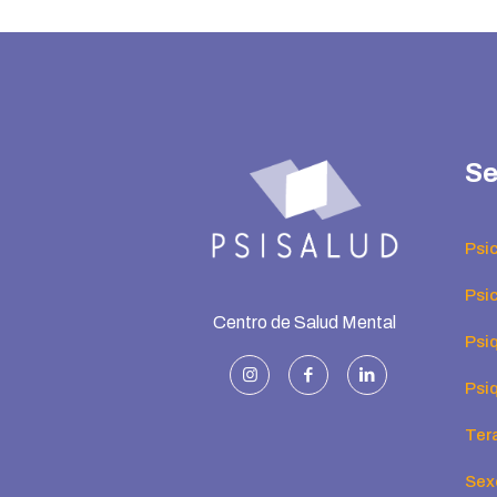
Se
Psi
Psic
Centro de Salud Mental
Psiq
Psiq
Ter
Sex