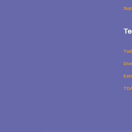
Supe
Te
Tod
Div
Est
TD