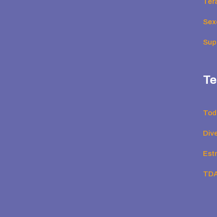
Ter
Sex
Supe
Te
Tod
Div
Est
TD