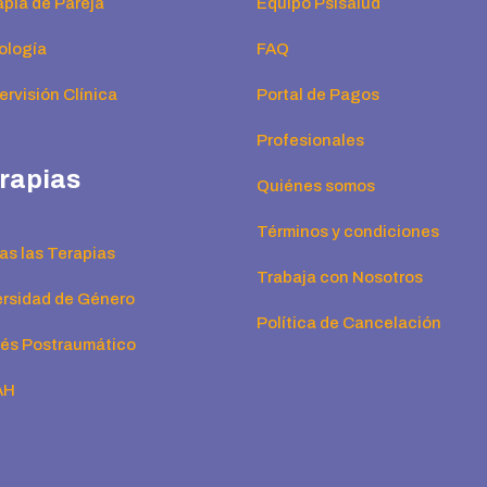
apia de Pareja
Equipo Psisalud
ología
FAQ
rvisión Clínica
Portal de Pagos
Profesionales
rapias
Quiénes somos
Términos y condiciones
as las Terapias
Trabaja con Nosotros
ersidad de Género
Política de Cancelación
rés Postraumático
AH