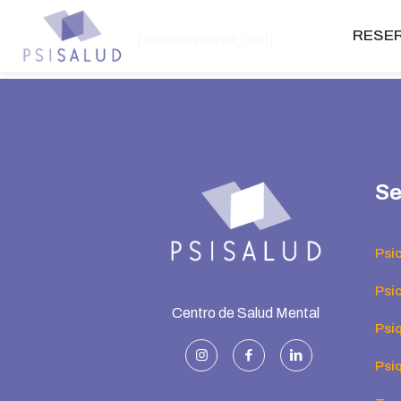
RESER
[woocommerce_cart]
Se
Psi
Psic
Centro de Salud Mental
Psiq
Psiq