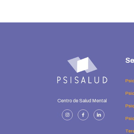
Se
Psi
Psic
Centro de Salud Mental
Psiq
Psiq
Ter