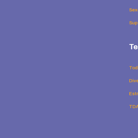
Sex
Supe
Te
Tod
Div
Est
TD