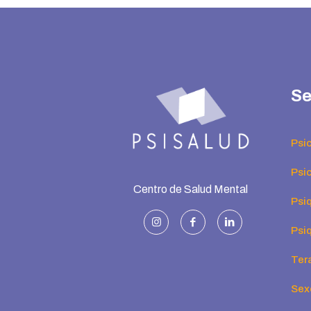
Se
Psi
Psic
Centro de Salud Mental
Psiq
Psiq
Ter
Sex