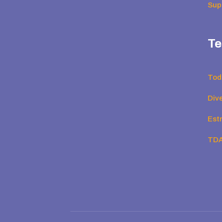
Supe
Te
Tod
Div
Est
TD