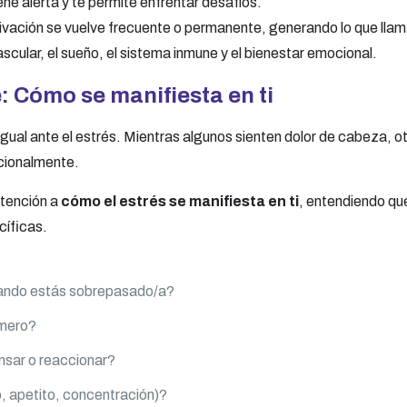
ene alerta y te permite enfrentar desafíos.
ivación se vuelve frecuente o permanente, generando lo que ll
scular, el sueño, el sistema inmune y el bienestar emocional.
: Cómo se manifiesta en ti
ual ante el estrés. Mientras algunos sienten dolor de cabeza, otro
cionalmente.
tención a
cómo el estrés se manifiesta en ti
, entendiendo qu
cíficas.
uando estás sobrepasado/a?
imero?
sar o reaccionar?
, apetito, concentración)?