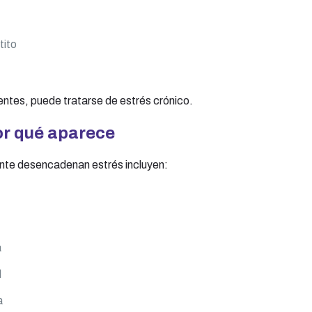
tito
entes, puede tratarse de estrés crónico.
or qué aparece
te desencadenan estrés incluyen:
a
l
a